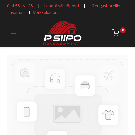
044 5816 128
|
Lähetä sähköposti
|
Rengashotellin
ajanvaraus
​ |
Verkkokauppa
0