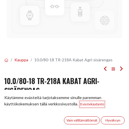
Kauppa
10.0/80-18 TR-218A Kabat Agri-sisärengas
10.0/80-18 TR-218A KABAT AGRI-
SISÄRENGAS
Käytämme evästeitä tarjotaksemme sinulle paremman
Tuotekoodi:
228107
Hinta:
käyttökokemuksen tällä verkkosivustolla.
Evästekäytäntö
Lisää ostoskoriin
26,50
€
26,50
€
/ kpl
0
Vain välttämättömät
Hyväksyn
Etusivu
Haku
Toivelista
Tili
Toimittajilla (kotimaa):
Saatavilla