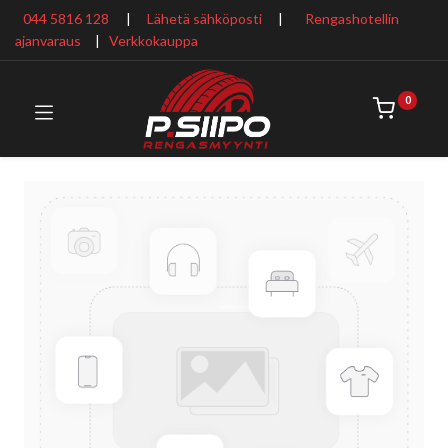
044 5816 128
|
Lähetä sähköposti
|
Rengashotellin
ajanvaraus
​ |
Verkkokauppa
0