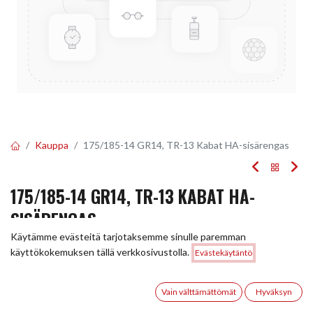
Kauppa
175/185-14 GR14, TR-13 Kabat HA-sisärengas
175/185-14 GR14, TR-13 KABAT HA-
SISÄRENGAS
Käytämme evästeitä tarjotaksemme sinulle paremman
Tuotekoodi:
228082
Hinta:
käyttökokemuksen tällä verkkosivustolla.
Evästekäytäntö
Lisää ostoskoriin
16,50
€
16,50
€
/ kpl
0
Vain välttämättömät
Hyväksyn
Etusivu
Haku
Toivelista
Tili
Toimittajilla (kotimaa):
Saatavilla