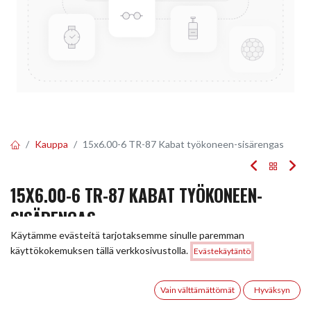
Kauppa
15x6.00-6 TR-87 Kabat työkoneen-sisärengas
15X6.00-6 TR-87 KABAT TYÖKONEEN-
SISÄRENGAS
Käytämme evästeitä tarjotaksemme sinulle paremman
Tuotekoodi:
228073
Hinta:
käyttökokemuksen tällä verkkosivustolla.
Evästekäytäntö
Lisää ostoskoriin
14,00
€
14,00
€
/ kpl
0
Vain välttämättömät
Hyväksyn
Etusivu
Haku
Toivelista
Tili
Toimittajilla (kotimaa):
Saatavilla