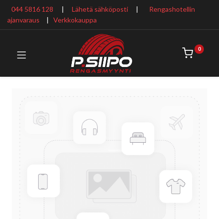
044 5816 128
|
Lähetä sähköposti
|
Rengashotellin
ajanvaraus
​ |
Verkkokauppa
0