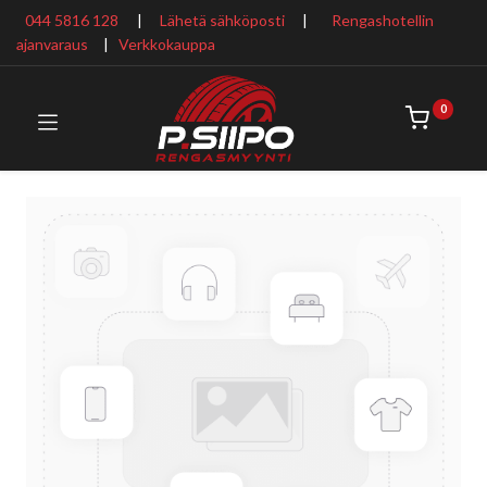
044 5816 128
|
Lähetä sähköposti
|
Rengashotellin
ajanvaraus
​ |
Verkkokauppa
0