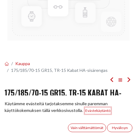
Kauppa
175/185/70-15 GR15, TR-15 Kabat HA-sisärengas
175/185/70-15 GR15, TR-15 KABAT HA-
SISÄRENGAS
Käytämme evästeitä tarjotaksemme sinulle paremman
Hinta:
käyttökokemuksen tällä verkkosivustolla.
Evästekäytäntö
Lisää ostoskoriin
Tuotekoodi:
228044
17,00
€
17,00
€
0
/ kpl
Vain välttämättömät
Hyväksyn
Etusivu
Haku
Toivelista
Tili