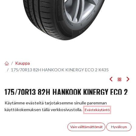
Kauppa
175/70R13 82H HANKOOK KINERGY ECO 2 K435
175/70R13 82H HANKOOK KINERGY ECO 2
K435
Käytämme evästeitä tarjotaksemme sinulle paremman
Hinta:
käyttökokemuksen tällä verkkosivustolla.
Evästekäytäntö
Lisää ostoskoriin
EAN:
8808563433462
Tuotekoodi:
224416
85,00
€
85,00
€
0
/ kpl
Vain välttämättömät
Hyväksyn
Etusivu
Haku
Toivelista
Tili