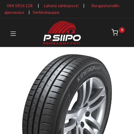
044 5816 128
|
Lähetä sähköposti
|
Rengashotellin
ajanvaraus
​ |
Verkkokauppa
0