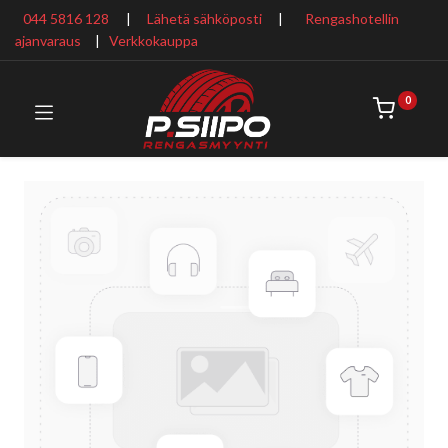
044 5816 128
|
Lähetä sähköposti
|
Rengashotellin
ajanvaraus
​ |
Verkkokauppa
0