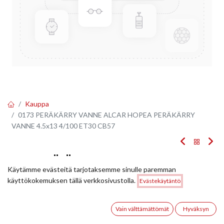
Kauppa
0173 PERÄKÄRRY VANNE ALCAR HOPEA PERÄKÄRRY
VANNE 4.5x13 4/100 ET30 CB57
0173 PERÄKÄRRY VANNE ALCAR HOPEA
Käytämme evästeitä tarjotaksemme sinulle paremman
PERÄKÄRRY VANNE 4.5X13 4/100 ET30
Hinta:
käyttökokemuksen tällä verkkosivustolla.
Evästekäytäntö
Lisää ostoskoriin
63,00
€
CB57
0
Vain välttämättömät
Hyväksyn
EAN:
9008070000174
Tuotekoodi:
224106
Etusivu
Haku
Toivelista
Tili