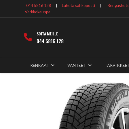
044 5816 128
|
Lähetä sähköposti
|
Rengashotel
Verkkokauppa
SOITA MEILLE
044 5816 128
RENKAAT
VANTEET
TARVIKKEE