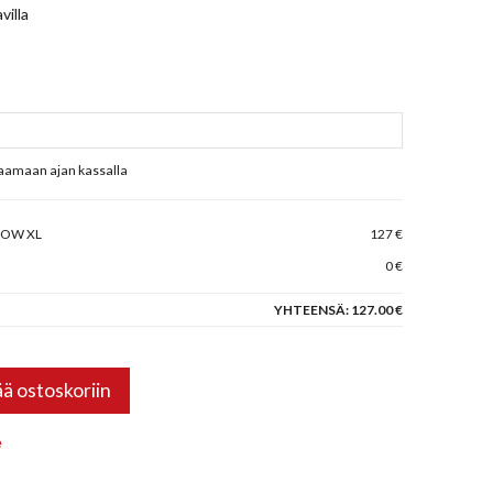
villa
raamaan ajan kassalla
SNOW XL
127 €
0 €
YHTEENSÄ:
127.00 €
ää ostoskoriin
e