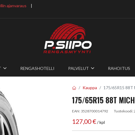
lin ajanvaraus
​ |
T
RENGASHOTELLI
PALVELUT
RAHOITUS
Kauppa
175/65R15 88T
175/65R15 88T MICH
EAN:
3528700014792
Tuotekoodi:
127,00
€
/ kpl