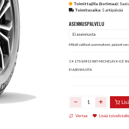
Toimittajilla (kotimaa):
Saata
Toimitusaika:
5 arkipäivää
ASENNUSPALVELU
Mikäli valitset asennuksen, pääset va
1
X 175/65R15 88T MICHELIN X-ICE 
EI ASENNUSTA
Lis
Vertaa
Lisää toivelistall