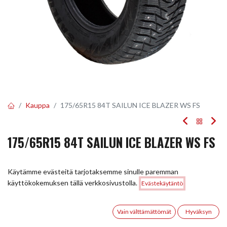
Kauppa
175/65R15 84T SAILUN ICE BLAZER WS FS
175/65R15 84T SAILUN ICE BLAZER WS FS
EAN:
6959655435832
Tuotekoodi:
222105
Käytämme evästeitä tarjotaksemme sinulle paremman
75,00
€
/ kpl
Hinta:
käyttökokemuksen tällä verkkosivustolla.
Evästekäytäntö
Lisää ostoskoriin
75,00
€
0
Toimittajilla (kotimaa):
Saatavilla
Vain välttämättömät
Hyväksyn
Toimitusaika:
5 arkipäivää
Etusivu
Haku
Toivelista
Tili