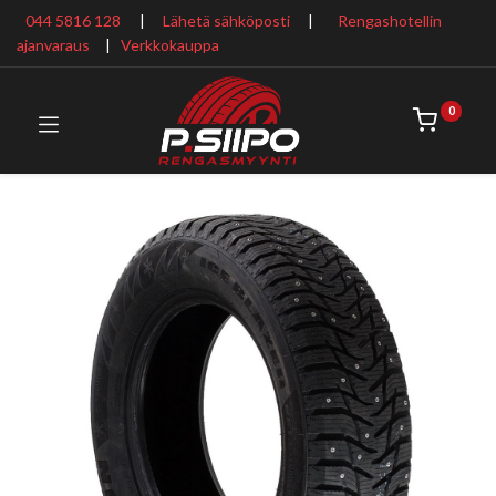
044 5816 128
|
Lähetä sähköposti
|
Rengashotellin
ajanvaraus
​ |
Verkkokauppa
0