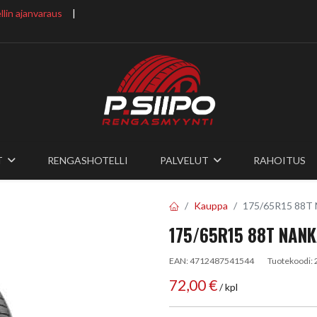
lin ajanvaraus
​ |
T
RENGASHOTELLI
PALVELUT
RAHOITUS
Kauppa
175/65R15 88T
175/65R15 88T NANK
EAN:
4712487541544
Tuotekoodi:
72,00
€
/ kpl