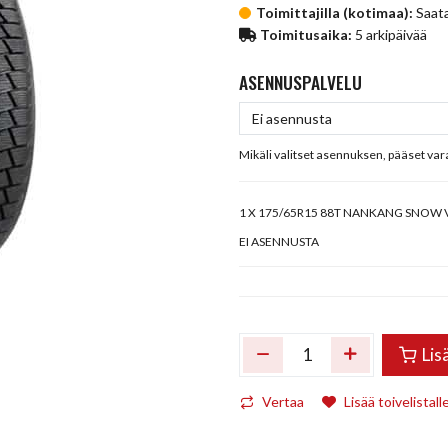
Toimittajilla (kotimaa):
Saata
Toimitusaika:
5 arkipäivää
ASENNUSPALVELU
Mikäli valitset asennuksen, pääset va
1
X 175/65R15 88T NANKANG SNOW VI
EI ASENNUSTA
Lis
Vertaa
Lisää toivelistall