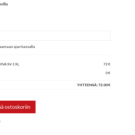
villa
raamaan ajan kassalla
VA SV-1 XL
72 €
0 €
YHTEENSÄ:
72.00 €
ää ostoskoriin
e