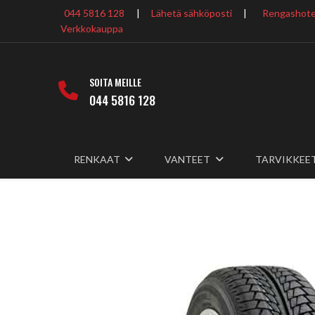
044 5816 128
|
Lähetä sähköposti
|
Rengashotel
Verkkokauppa
SOITA MEILLE
044 5816 128
RENKAAT
VANTEET
TARVIKKEE