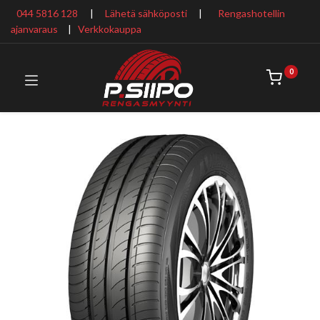
044 5816 128
|
Lähetä sähköposti
|
Rengashotellin
ajanvaraus
​ |
Verkkokauppa
0