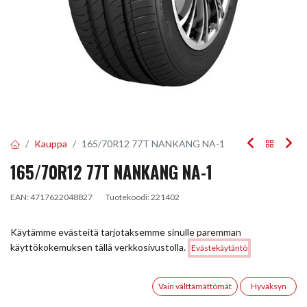
Kauppa
165/70R12 77T NANKANG NA-1
165/70R12 77T NANKANG NA-1
EAN:
4717622048827
Tuotekoodi:
221402
57,00
€
/ kpl
Käytämme evästeitä tarjotaksemme sinulle paremman
Hinta:
käyttökokemuksen tällä verkkosivustolla.
Evästekäytäntö
Lisää ostoskoriin
57,00
€
Toimittajilla (kotimaa):
Saatavilla
Toimitusaika:
5 arkipäivää
0
Vain välttämättömät
Hyväksyn
Etusivu
Haku
Toivelista
Tili