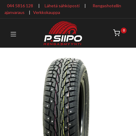
044 5816 128
|
Lähetä sähköposti
|
Rengashotellin
ajanvaraus
​ |
Verkkokauppa
0