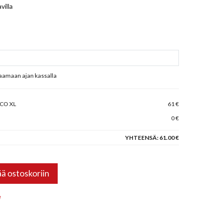
villa
raamaan ajan kassalla
ECO XL
61 €
0 €
YHTEENSÄ:
61.00 €
ää ostoskoriin
e