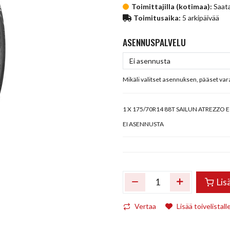
Toimittajilla (kotimaa):
Saata
Toimitusaika:
5 arkipäivää
ASENNUSPALVELU
Mikäli valitset asennuksen, pääset va
1
X 175/70R14 88T SAILUN ATREZZO 
EI ASENNUSTA
Lis
Vertaa
Lisää toivelistall