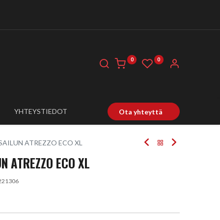
0
0
YHTEYSTIEDOT
Ota yhteyttä
 SAILUN ATREZZO ECO XL
UN ATREZZO ECO XL
221306