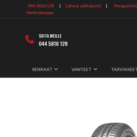
044 5816 128
|
Lähetä sähköposti
|
Rengashotel
Verkkokauppa
SOITA MEILLE
044 5816 128
RENKAAT
VANTEET
TARVIKKEE