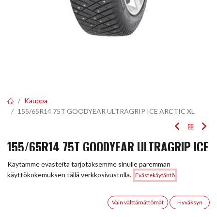
Kauppa
155/65R14 75T GOODYEAR ULTRAGRIP ICE ARCTIC XL
155/65R14 75T GOODYEAR ULTRAGRIP ICE
ARCTIC XL
Käytämme evästeitä tarjotaksemme sinulle paremman
Hinta:
käyttökokemuksen tällä verkkosivustolla.
Evästekäytäntö
Lisää ostoskoriin
EAN:
5452000648402
Tuotekoodi:
221231
108,00
€
108,00
€
0
/ kpl
Vain välttämättömät
Hyväksyn
Etusivu
Haku
Toivelista
Tili