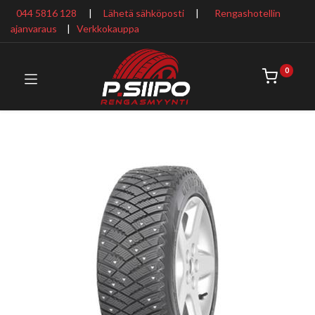
044 5816 128
|
Lähetä sähköposti
|
Rengashotellin
ajanvaraus
​ |
Verkkokauppa
0